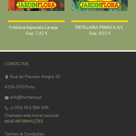
Fritillaria Imperialis Laranja S/1
FRITILLARIA PERSICA S/1
Saq.:
7,42
€
Saq.:
8,15
€
CONTACTOS
Rua do Passeio Alegre 20
4150-570 Porto
info@hortaria.pt
(+351) 913 954 459
Chamada rede móvel nacional
MAIS INFORMAÇÕES
Termos & Condições