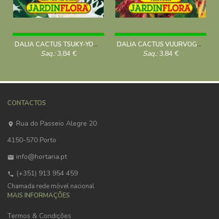
DALIA CACTUS TSUKY-YORI-NO-SHISHA C/1
DALIA CACTUS VUURVOGEL C/1
Saq.:
3,84
€
Saq.:
3,84
€
CONTACTOS
Rua do Passeio Alegre 20
4150-570 Porto
info@hortaria.pt
(+351) 913 954 459
Chamada rede móvel nacional
MAIS INFORMAÇÕES
Termos & Condições