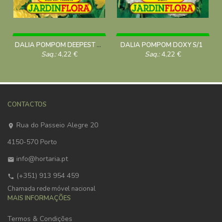
DALIA POMPOM DEEPEST YELLOW S/1
DALIA POMPOM DOXY S/1
Saq.:
4,22
€
Saq.:
4,22
€
CONTACTOS
Rua do Passeio Alegre 20
4150-570 Porto
info@hortaria.pt
(+351) 913 954 459
Chamada rede móvel nacional
MAIS INFORMAÇÕES
Termos & Condições