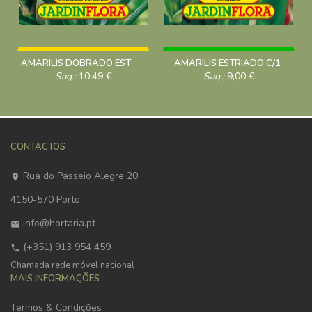
AMARILIS DOBRADO ESTRIADO C/1
AMARILIS ESTRIADO C/1
Saq.:
10,49
€
Saq.:
9,00
€
CONTACTOS
Rua do Passeio Alegre 20
4150-570 Porto
info@hortaria.pt
(+351) 913 954 459
Chamada rede móvel nacional
MAIS INFORMAÇÕES
Termos & Condições