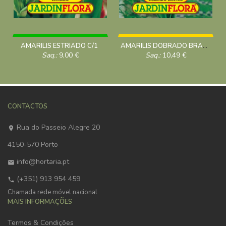
AMARILIS ESTRIADO C/1
AMARILIS DOBRADO BRANCO C/1
Saq.:
9,00
€
Saq.:
10,49
€
CONTACTOS
Rua do Passeio Alegre 20
4150-570 Porto
info@hortaria.pt
(+351) 913 954 459
Chamada rede móvel nacional
MAIS INFORMAÇÕES
Termos & Condições