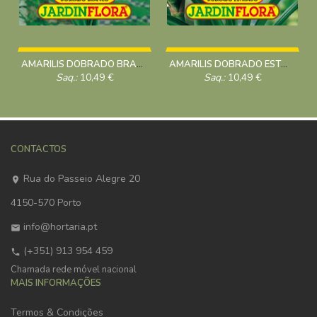
AMARILIS DOBRADO BRANCO C/1
AMARILIS DOBRADO ESTRIADO C/1
Saq.:
10,49
€
Saq.:
10,49
€
CONTACTOS
Rua do Passeio Alegre 20
4150-570 Porto
info@hortaria.pt
(+351) 913 954 459
Chamada rede móvel nacional
MAIS INFORMAÇÕES
Termos & Condições