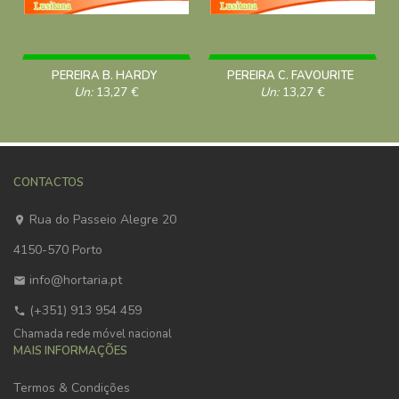
PEREIRA B. HARDY
PEREIRA C. FAVOURITE
Un:
13,27
€
Un:
13,27
€
CONTACTOS
Rua do Passeio Alegre 20
4150-570 Porto
info@hortaria.pt
(+351) 913 954 459
Chamada rede móvel nacional
MAIS INFORMAÇÕES
Termos & Condições