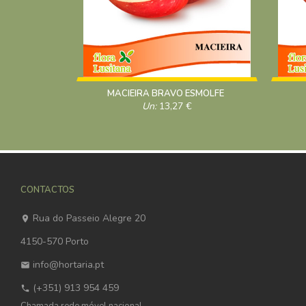
MACIEIRA BRAVO ESMOLFE
Un:
13,27
€
CONTACTOS
Rua do Passeio Alegre 20
4150-570 Porto
info@hortaria.pt
(+351) 913 954 459
Chamada rede móvel nacional