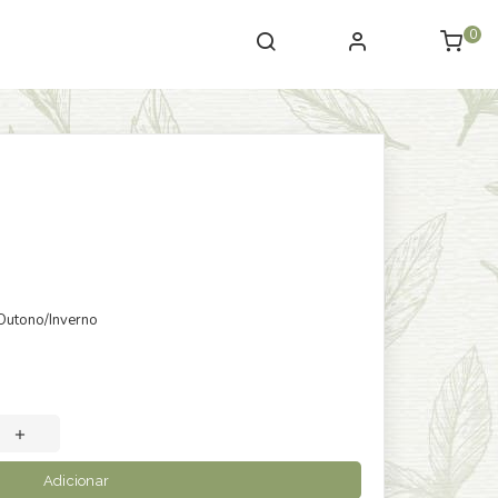
0
 Outono/Inverno
Adicionar