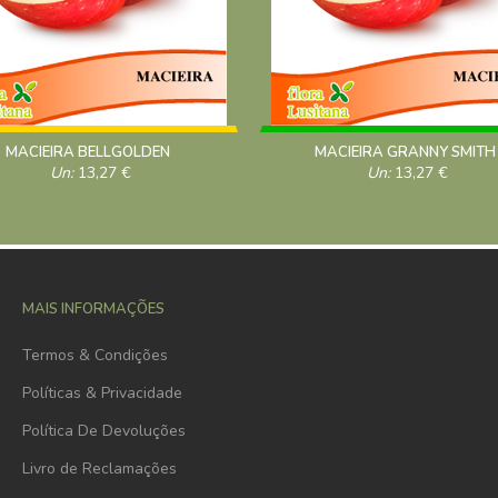
MACIEIRA BELLGOLDEN
MACIEIRA GRANNY SMITH
Un:
13,27
€
Un:
13,27
€
MAIS INFORMAÇÕES
Termos & Condições
Políticas & Privacidade
Política De Devoluções
Livro de Reclamações