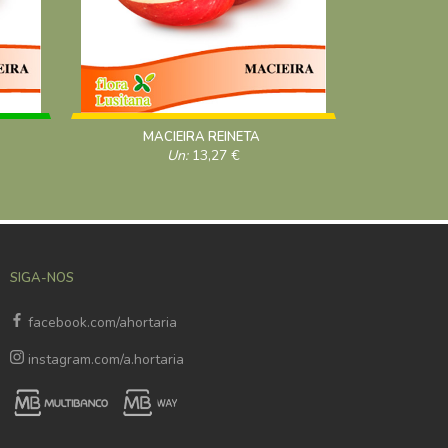
MACIEIRA REINETA
MAC
Un:
13,27
€
SIGA-NOS
facebook.com/ahortaria
instagram.com/a.hortaria