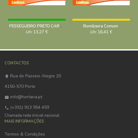
PESSEGUEIRO PRETO CARNUDO
Romãzeira Comum
Un:
13,27
€
Un:
16,41
€
CONTACTOS
Rua do Passeio Alegre 20
4150-570 Porto
info@hortaria.pt
(+351) 913 954 459
Chamada rede móvel nacional
MAIS INFORMAÇÕES
Termos & Condições