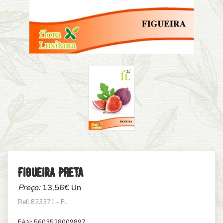
Figueira Preta
Preço:
13,56
€ Un
Ref: 823371 - FL
EAN:
5603528009897