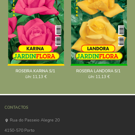
ROSEIRA KARINA S/1
ROSEIRA LANDORA S/1
Un:
11,13
€
Un:
11,13
€
CONTACTOS
Rua do Passeio Alegre 20
4150-570 Porto