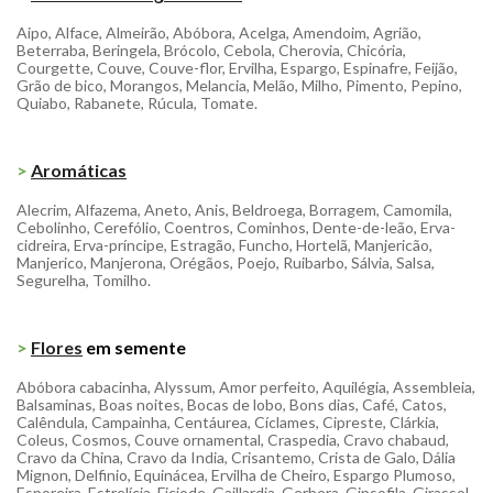
Aipo, Alface, Almeirão, Abóbora, Acelga, Amendoim, Agrião,
Beterraba, Beringela, Brócolo, Cebola, Cherovia, Chicória,
Courgette, Couve, Couve-flor, Ervilha, Espargo, Espinafre, Feijão,
Grão de bico, Morangos, Melancia, Melão, Milho, Pimento, Pepino,
Quiabo, Rabanete, Rúcula, Tomate.
>
Aromáticas
Alecrim, Alfazema, Aneto, Anis, Beldroega, Borragem, Camomila,
Cebolinho, Cerefólio, Coentros, Cominhos, Dente-de-leão, Erva-
cidreira, Erva-príncipe, Estragão, Funcho, Hortelã, Manjericão,
Manjerico, Manjerona, Orégãos, Poejo, Ruibarbo, Sálvia, Salsa,
Segurelha, Tomilho.
>
Flores
em semente
Abóbora cabacinha, Alyssum, Amor perfeito, Aquilégia, Assembleia,
Balsaminas, Boas noites, Bocas de lobo, Bons dias, Café, Catos,
Calêndula, Campainha, Centáurea, Cíclames, Cipreste, Clárkia,
Coleus, Cosmos, Couve ornamental, Craspedia, Cravo chabaud,
Cravo da China, Cravo da India, Crisantemo, Crista de Galo, Dália
Mignon, Delfinio, Equinácea, Ervilha de Cheiro, Espargo Plumoso,
Esporeira, Estrelícia, Ficiode, Gaillardia, Gerbera, Gipsofila, Girassol,