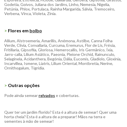
Godetia, Goivos, Juliana dos Jardins, Linho, Nemesia, Nigelia,
Petúnia, Phlox, Portulaca, Rainha Margarida, Sálvia, Tremoceiro,
Verbena, Vinca, Violeta, Zinia.
>
Flores em
bolbo
Allium, Alstroemeria, Amarillis, Anémona, Astilbe, Canna Folha
Verde, Clivia, Convallaria, Curcuma, Eremurus, Flor de Lis, Frésia,
Fritillaria, Gipsofila, Gloriosa, Hemerocallis, Iris Germânico, Íxia,
Jarro-calla, Lilium Asiático, Paeonia, Pleione Orchid, Rainunculo,
Selaginela, Acidanthera, Begónia, Dália, Eucomis, Gladíolo, Gloxinia,
Incarvillea, Ismene, Liatris, Lilium Oriental, Montbretia, Nerine,
Ornithogalum, Tigridia.
>
Outras opções
Pode ainda semear
relvados
e coberturas.
Quer ter um jardim florido? Esta é a altura de semear! Quer uma
horta cheia? Esta é a altura de a preparar! Mãos na terra e
sementes à mão de semear!