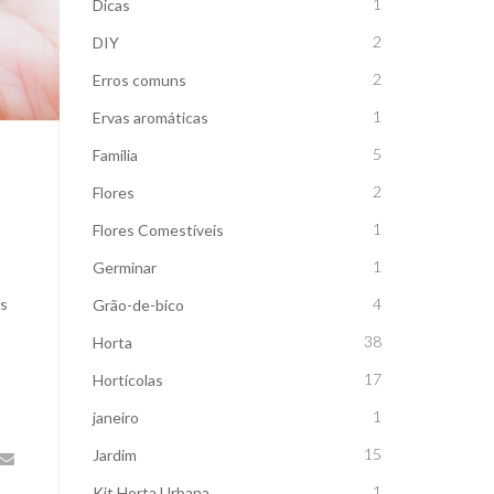
1
Dicas
2
DIY
2
Erros comuns
1
Ervas aromáticas
5
Família
2
Flores
1
Flores Comestíveis
1
Germinar
4
os
Grão-de-bico
38
Horta
17
Hortícolas
1
janeiro
15
Jardim
1
Kit Horta Urbana