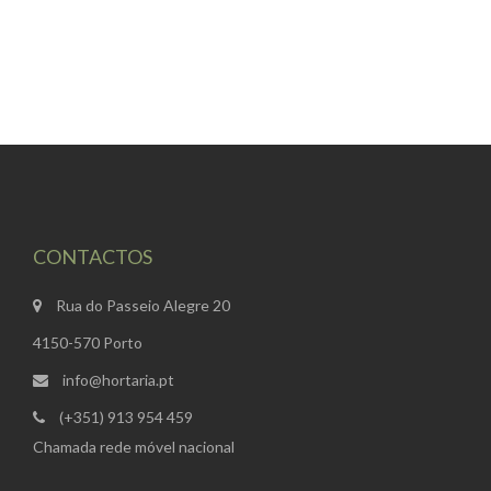
CONTACTOS
Rua do Passeio Alegre 20
4150-570 Porto
info@hortaria.pt
(+351) 913 954 459
Chamada rede móvel nacional