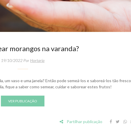
ear morangos na varanda?
19/10/2022 Por
Hortaria
, um vaso e uma janela? Então pode semeá-los e saboreá-los tão fresc
ia, fique a saber como semear, cuidar e saborear estes frutos!
VER PUBLICAÇÃO
Partilhar publicação