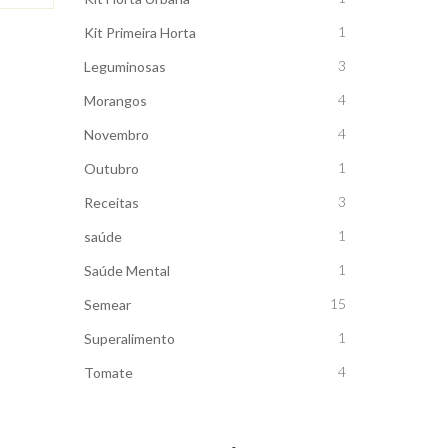
1
Kit Primeira Horta
3
Leguminosas
4
Morangos
4
Novembro
1
Outubro
3
Receitas
1
saúde
1
Saúde Mental
15
Semear
1
Superalimento
4
Tomate