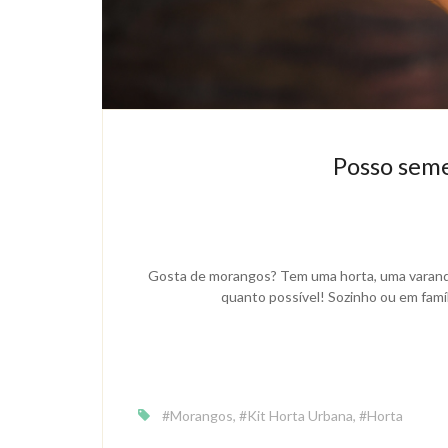
Posso sem
Gosta de morangos? Tem uma horta, uma varanda
quanto possível! Sozinho ou em famíl
#Morangos
,
#Kit Horta Urbana
,
#Horta